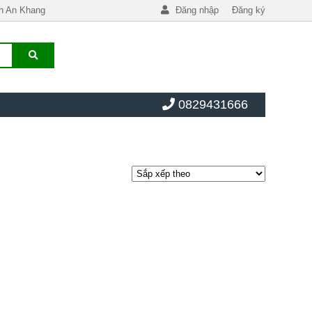
h An Khang
Đăng nhập
Đăng ký
0829431666