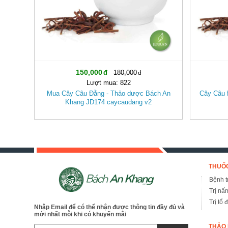
150,000
180,000
Lượt mua: 822
Mua Cây Câu Đằng - Thảo dược Bách An
Cây Câu 
Khang JD174 caycaudang v2
THUỐC
Bệnh tr
Trị nấ
Trị tổ 
Nhập Email để có thể nhận được thông tin đầy đủ và
mới nhất mỗi khi có khuyến mãi
THẢO 