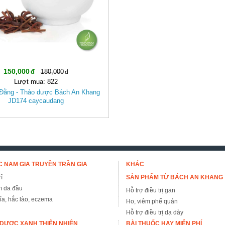
150,000
180,000
Lượt mua: 822
Đằng - Thảo dược Bách An Khang
JD174 caycaudang
 NAM GIA TRUYỀN TRẦN GIA
KHÁC
ĩ
SẢN PHẨM TỪ BÁCH AN KHANG
m da đầu
Hỗ trợ điều trị gan
đỉa, hắc lào, eczema
Ho, viêm phế quản
Hỗ trợ điều trị dạ dày
DƯỢC XANH THIÊN NHIÊN
BÀI THUỐC HAY MIỄN PHÍ