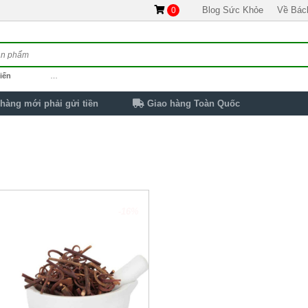
Blog Sức Khỏe
Về Bác
0
iến
…
hàng mới phải gửi tiền
Giao hàng Toàn Quốc
-16%