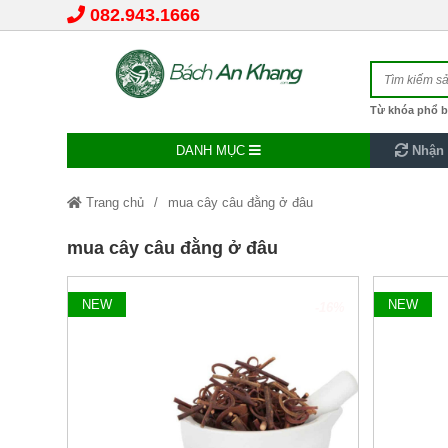
082.943.1666
Từ khóa phổ b
DANH MỤC
Nhận 
Trang chủ
mua cây câu đằng ở đâu
mua cây câu đằng ở đâu
NEW
NEW
-16%