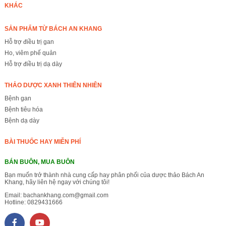
KHÁC
SẢN PHẨM TỪ BÁCH AN KHANG
Hỗ trợ điều trị gan
Ho, viêm phế quản
Hỗ trợ điều trị dạ dày
THẢO DƯỢC XANH THIÊN NHIÊN
Bệnh gan
Bệnh tiêu hóa
Bệnh dạ dày
BÀI THUỐC HAY MIỄN PHÍ
BÁN BUÔN, MUA BUÔN
Bạn muốn trở thành nhà cung cấp hay phân phối của dược thảo Bách An
Khang, hãy liên hệ ngay với chúng tôi!
Email:
bachankhang.com@gmail.com
Hotline:
0829431666