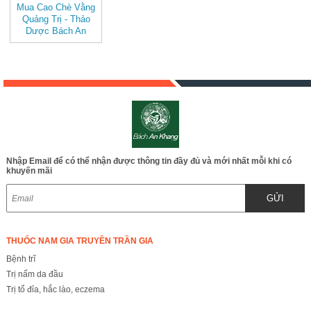
Mua Cao Chè Vằng
Quảng Trị - Thảo
Dược Bách An
Khang - JD101 v2
Nhập Email để có thể nhận được thông tin đầy đủ và mới nhất mỗi khi có
khuyến mãi
GỬI
THUỐC NAM GIA TRUYỀN TRẦN GIA
Bệnh trĩ
Trị nấm da đầu
Trị tổ đỉa, hắc lào, eczema