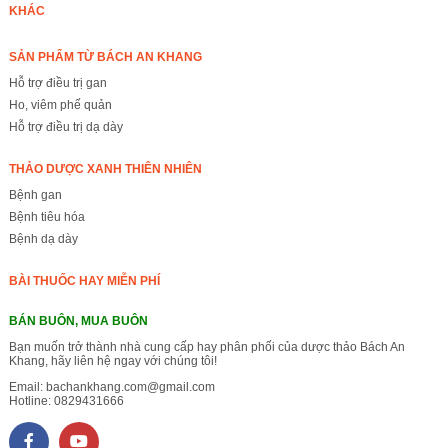
KHÁC
SẢN PHẨM TỪ BÁCH AN KHANG
Hỗ trợ điều trị gan
Ho, viêm phế quản
Hỗ trợ điều trị dạ dày
THẢO DƯỢC XANH THIÊN NHIÊN
Bệnh gan
Bệnh tiêu hóa
Bệnh dạ dày
BÀI THUỐC HAY MIỄN PHÍ
BÁN BUÔN, MUA BUÔN
Bạn muốn trở thành nhà cung cấp hay phân phối của dược thảo Bách An
Khang, hãy liên hệ ngay với chúng tôi!
Email:
bachankhang.com@gmail.com
Hotline:
0829431666