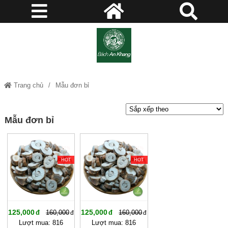
Trang chủ
Mẫu đơn bỉ
Mẫu đơn bỉ
-21%
-21%
HOT
HOT
125,000
125,000
160,000
160,000
Lượt mua: 816
Lượt mua: 816