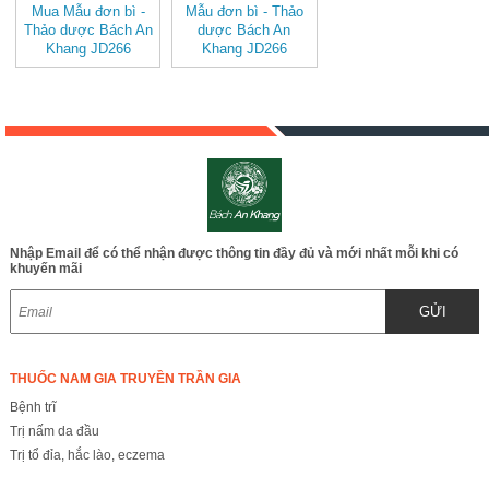
Mua Mẫu đơn bì -
Mẫu đơn bì - Thảo
Thảo dược Bách An
dược Bách An
Khang JD266
Khang JD266
maudonbiv2
maudonbi
Nhập Email để có thể nhận được thông tin đầy đủ và mới nhất mỗi khi có
khuyến mãi
GỬI
THUỐC NAM GIA TRUYỀN TRẦN GIA
Bệnh trĩ
Trị nấm da đầu
Trị tổ đỉa, hắc lào, eczema