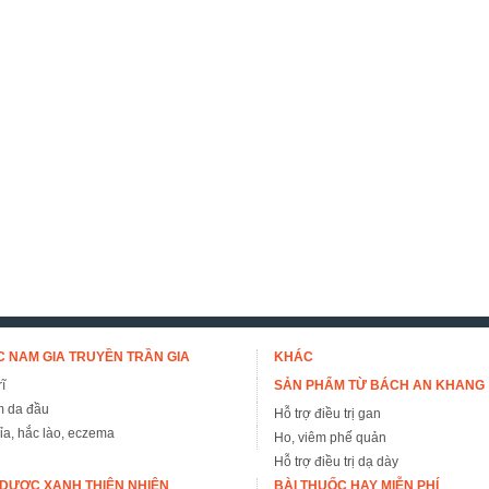
 NAM GIA TRUYỀN TRẦN GIA
KHÁC
ĩ
SẢN PHẨM TỪ BÁCH AN KHANG
m da đầu
Hỗ trợ điều trị gan
đỉa, hắc lào, eczema
Ho, viêm phế quản
Hỗ trợ điều trị dạ dày
DƯỢC XANH THIÊN NHIÊN
BÀI THUỐC HAY MIỄN PHÍ