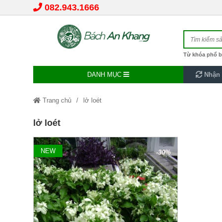
082.943.1666
Từ khóa phổ b
DANH MỤC
Nhận 
Trang chủ
lở loét
lở loét
NEW
-30%