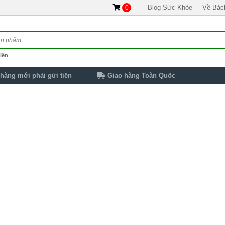
Blog Sức Khỏe
Về Bác
0
iến
…
hàng mới phải gửi tiền
Giao hàng Toàn Quốc