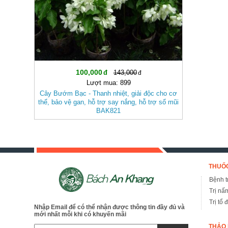
100,000
143,000
Lượt mua: 899
Cây Bướm Bạc - Thanh nhiệt, giải độc cho cơ
thể, bảo vệ gan, hỗ trợ say nắng, hỗ trợ sổ mũi
BAK821
THUỐC
Bệnh tr
Trị nấ
Trị tổ 
Nhập Email để có thể nhận được thông tin đầy đủ và
mới nhất mỗi khi có khuyến mãi
THẢO 