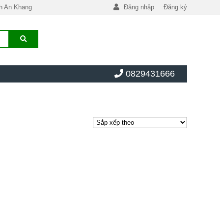
h An Khang
Đăng nhập
Đăng ký
0829431666