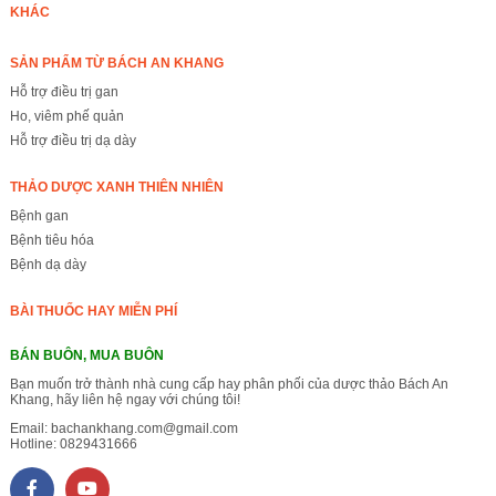
KHÁC
SẢN PHẨM TỪ BÁCH AN KHANG
Hỗ trợ điều trị gan
Ho, viêm phế quản
Hỗ trợ điều trị dạ dày
THẢO DƯỢC XANH THIÊN NHIÊN
Bệnh gan
Bệnh tiêu hóa
Bệnh dạ dày
BÀI THUỐC HAY MIỄN PHÍ
BÁN BUÔN, MUA BUÔN
Bạn muốn trở thành nhà cung cấp hay phân phối của dược thảo Bách An
Khang, hãy liên hệ ngay với chúng tôi!
Email:
bachankhang.com@gmail.com
Hotline:
0829431666