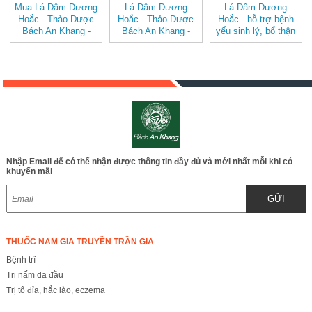
Mua Lá Dâm Dương
Lá Dâm Dương
Lá Dâm Dương
Hoắc - Thảo Dược
Hoắc - Thảo Dược
Hoắc - hỗ trợ bệnh
Bách An Khang -
Bách An Khang -
yếu sinh lý, bổ thận
JD034
JD034
tráng dương JD034
ladamduonghoac V2
ladamduonghoac
Nhập Email để có thể nhận được thông tin đầy đủ và mới nhất mỗi khi có
khuyến mãi
GỬI
THUỐC NAM GIA TRUYỀN TRẦN GIA
Bệnh trĩ
Trị nấm da đầu
Trị tổ đỉa, hắc lào, eczema