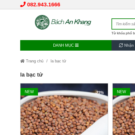
082.943.1666
Từ khóa phổ b
DANH MỤC
Nhận 
Trang chủ
la bạc tử
la bạc tử
NEW
NEW
-23%