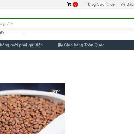
Blog Sức Khỏe
Về Bác
0
iến
…
hàng mới phải gửi tiền
Giao hàng Toàn Quốc
-23%