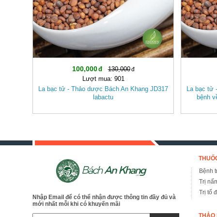
100,000
130,000
Lượt mua: 901
La bạc tử - Thảo dược Bách An Khang JD317
La bạc tử 
labactu
bệnh v
THUỐC
Bệnh tr
Trị nấ
Trị tổ 
Nhập Email để có thể nhận được thông tin đầy đủ và
mới nhất mỗi khi có khuyến mãi
THẢO 