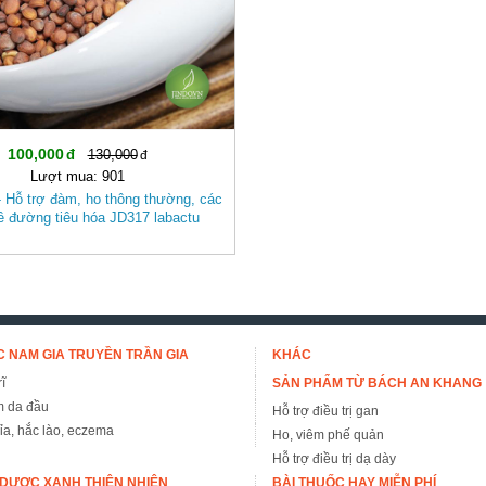
100,000
130,000
Lượt mua: 901
- Hỗ trợ đàm, ho thông thường, các
ề đường tiêu hóa JD317 labactu
 NAM GIA TRUYỀN TRẦN GIA
KHÁC
ĩ
SẢN PHẨM TỪ BÁCH AN KHANG
m da đầu
Hỗ trợ điều trị gan
đỉa, hắc lào, eczema
Ho, viêm phế quản
Hỗ trợ điều trị dạ dày
DƯỢC XANH THIÊN NHIÊN
BÀI THUỐC HAY MIỄN PHÍ