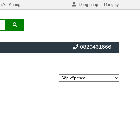
h An Khang
Đăng nhập
Đăng ký
0829431666