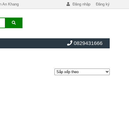
h An Khang
Đăng nhập
Đăng ký
0829431666