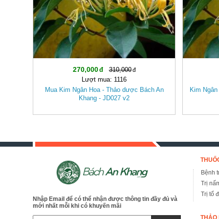
270,000
310,000
Lượt mua: 1116
Mua Kim Ngân Hoa - Thảo dược Bách An
Kim Ngân 
Khang - JD027 v2
THUỐC
Bệnh tr
Trị nấ
Trị tổ 
Nhập Email để có thể nhận được thông tin đầy đủ và
mới nhất mỗi khi có khuyến mãi
THẢO 