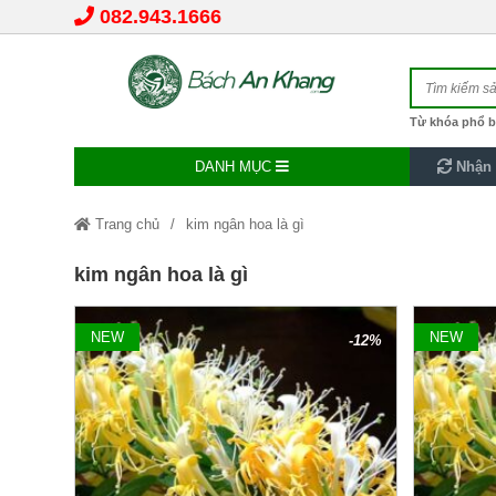
082.943.1666
Từ khóa phổ b
DANH MỤC
Nhận 
Trang chủ
kim ngân hoa là gì
kim ngân hoa là gì
NEW
NEW
-12%