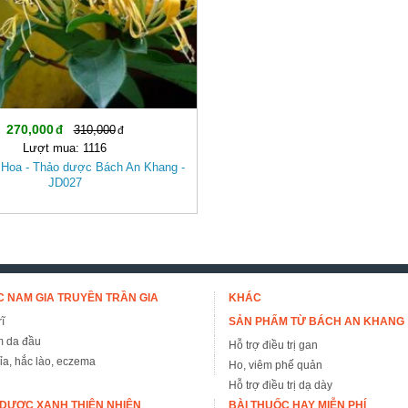
270,000
310,000
Lượt mua: 1116
Hoa - Thảo dược Bách An Khang -
JD027
 NAM GIA TRUYỀN TRẦN GIA
KHÁC
ĩ
SẢN PHẨM TỪ BÁCH AN KHANG
m da đầu
Hỗ trợ điều trị gan
đỉa, hắc lào, eczema
Ho, viêm phế quản
Hỗ trợ điều trị dạ dày
DƯỢC XANH THIÊN NHIÊN
BÀI THUỐC HAY MIỄN PHÍ