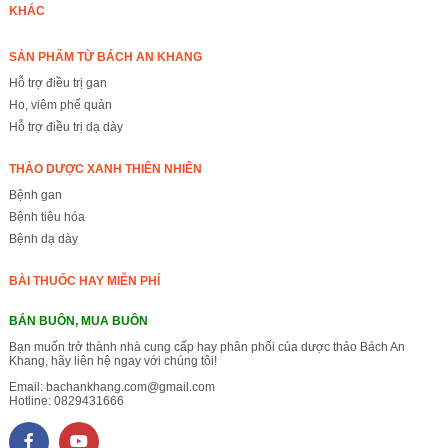
KHÁC
SẢN PHẨM TỪ BÁCH AN KHANG
Hỗ trợ điều trị gan
Ho, viêm phế quản
Hỗ trợ điều trị dạ dày
THẢO DƯỢC XANH THIÊN NHIÊN
Bệnh gan
Bệnh tiêu hóa
Bệnh dạ dày
BÀI THUỐC HAY MIỄN PHÍ
BÁN BUÔN, MUA BUÔN
Bạn muốn trở thành nhà cung cấp hay phân phối của dược thảo Bách An
Khang, hãy liên hệ ngay với chúng tôi!
Email:
bachankhang.com@gmail.com
Hotline:
0829431666