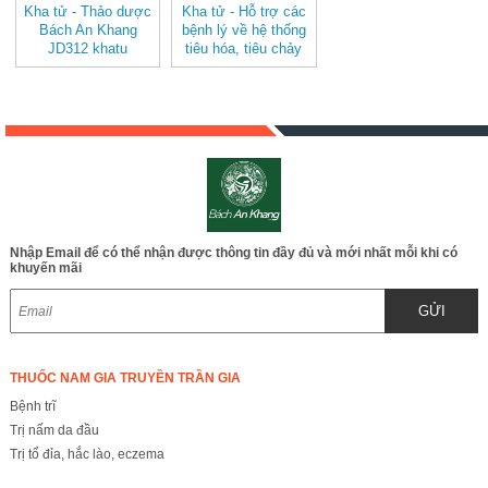
Kha tử - Thảo dược
Kha tử - Hỗ trợ các
Bách An Khang
bệnh lý về hệ thống
JD312 khatu
tiêu hóa, tiêu chảy
hoặc ho mạn tính
gây khàn giọng, hen
JD312 khatu
Nhập Email để có thể nhận được thông tin đầy đủ và mới nhất mỗi khi có
khuyến mãi
GỬI
THUỐC NAM GIA TRUYỀN TRẦN GIA
Bệnh trĩ
Trị nấm da đầu
Trị tổ đỉa, hắc lào, eczema