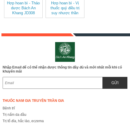
Hợp hoan bì - Thảo
Hợp hoan bì - Vị
dược Bách An
thuốc quý điều trị
Khang JD308
suy nhược thần
hophoanbi
kinh, mất ngủ JD308
hophoanbi
Nhập Email để có thể nhận được thông tin đầy đủ và mới nhất mỗi khi có
khuyến mãi
GỬI
THUỐC NAM GIA TRUYỀN TRẦN GIA
Bệnh trĩ
Trị nấm da đầu
Trị tổ đỉa, hắc lào, eczema