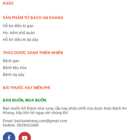
KHÁC
SẢN PHẨM TỪ BÁCH AN KHANG
Hỗ trợ điều trị gan
Ho, viêm phế quản
Hỗ trợ điều trị dạ dày
THẢO DƯỢC XANH THIÊN NHIÊN
Bệnh gan
Bệnh tiêu hóa
Bệnh dạ dày
BÀI THUỐC HAY MIỄN PHÍ
BÁN BUÔN, MUA BUÔN
Bạn muốn trở thành nhà cung cấp hay phân phối của dược thảo Bách An
Khang, hãy liên hệ ngay với chúng tôi!
Email:
bachankhang.com@gmail.com
Hotline:
0829431666