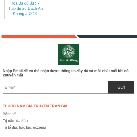
Hoa đu đủ đực -
Thảo dược Bách An
Khang JD248
hoadududuc
Nhập Email để có thể nhận được thông tin đầy đủ và mới nhất mỗi khi có
khuyến mãi
GỬI
THUỐC NAM GIA TRUYỀN TRẦN GIA
Bệnh trĩ
Trị nấm da đầu
Trị tổ đỉa, hắc lào, eczema