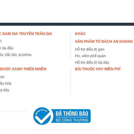
 NAM GIA TRUYỀN TRẦN GIA
KHÁC
ĩ
SẢN PHẨM TỪ BÁCH AN KHANG
m da đầu
Hỗ trợ điều trị gan
đỉa, hắc lào, eczema
Ho, viêm phế quản
Hỗ trợ điều trị dạ dày
DƯỢC XANH THIÊN NHIÊN
BÀI THUỐC HAY MIỄN PHÍ
gan
iêu hóa
ạ dày