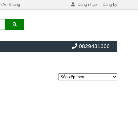
h An Khang
Đăng nhập
Đăng ký
0829431666