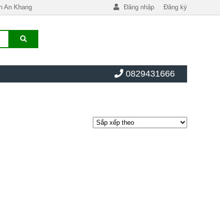
h An Khang
Đăng nhập
Đăng ký
0829431666