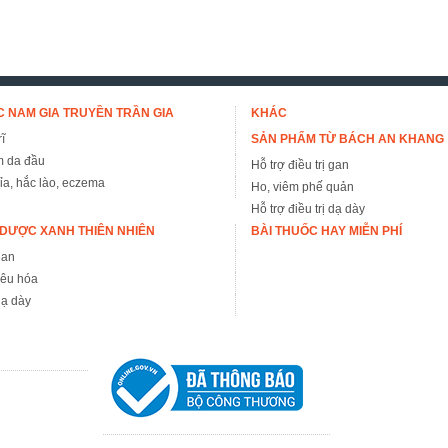
 NAM GIA TRUYỀN TRẦN GIA
KHÁC
ĩ
SẢN PHẨM TỪ BÁCH AN KHANG
m da đầu
Hỗ trợ điều trị gan
đỉa, hắc lào, eczema
Ho, viêm phế quản
Hỗ trợ điều trị dạ dày
DƯỢC XANH THIÊN NHIÊN
BÀI THUỐC HAY MIỄN PHÍ
gan
iêu hóa
ạ dày