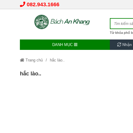
082.943.1666
Từ khóa phổ b
DANH MỤC
Nhận 
Trang chủ
hắc lào..
hắc lào..