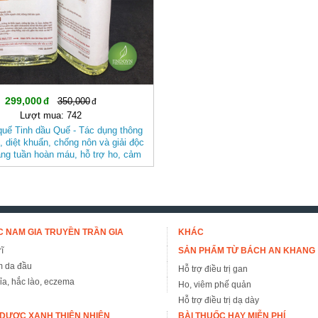
299,000
350,000
Lượt mua: 742
quế Tinh dầu Quế - Tác dụng thông
 diệt khuẩn, chống nôn và giải độc
ăng tuần hoàn máu, hỗ trợ ho, cảm
ê buốt cơ xương, đau đầu JD230
tinhdauque
 NAM GIA TRUYỀN TRẦN GIA
KHÁC
ĩ
SẢN PHẨM TỪ BÁCH AN KHANG
m da đầu
Hỗ trợ điều trị gan
đỉa, hắc lào, eczema
Ho, viêm phế quản
Hỗ trợ điều trị dạ dày
DƯỢC XANH THIÊN NHIÊN
BÀI THUỐC HAY MIỄN PHÍ