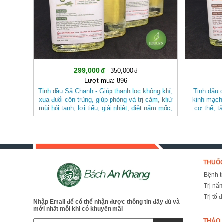
299,000
350,000
Lượt mua: 896
Tinh dầu Sả Chanh - Giúp thanh lọc không khí,
Tinh dầu 
xua đuổi côn trùng, giúp phòng và trị cảm, khử
kinh mạch,
mùi hôi tanh, lợi tiểu, giải nhiệt, diệt nấm mốc,
cơ thể, t
iảm đau, chống viêm, sát trùng, trị nấm JD231
lạnh, t
tinhdausachanh
THUỐC
Bệnh tr
Trị nấ
Trị tổ 
Nhập Email để có thể nhận được thông tin đầy đủ và
mới nhất mỗi khi có khuyến mãi
THẢO 