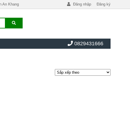
h An Khang
Đăng nhập
Đăng ký
0829431666