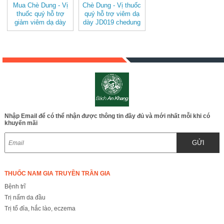
Mua Chè Dung - Vị
Chè Dung - Vị thuốc
thuốc quý hỗ trợ
quý hỗ trợ viêm dạ
giảm viêm dạ dày
dày JD019 chedung
JD019 chedung v2
Nhập Email để có thể nhận được thông tin đầy đủ và mới nhất mỗi khi có
khuyến mãi
GỬI
THUỐC NAM GIA TRUYỀN TRẦN GIA
Bệnh trĩ
Trị nấm da đầu
Trị tổ đỉa, hắc lào, eczema