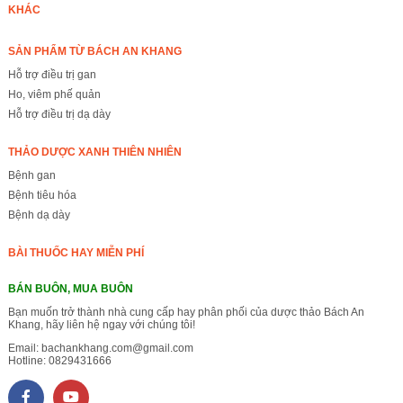
KHÁC
SẢN PHẨM TỪ BÁCH AN KHANG
Hỗ trợ điều trị gan
Ho, viêm phế quản
Hỗ trợ điều trị dạ dày
THẢO DƯỢC XANH THIÊN NHIÊN
Bệnh gan
Bệnh tiêu hóa
Bệnh dạ dày
BÀI THUỐC HAY MIỄN PHÍ
BÁN BUÔN, MUA BUÔN
Bạn muốn trở thành nhà cung cấp hay phân phối của dược thảo Bách An
Khang, hãy liên hệ ngay với chúng tôi!
Email:
bachankhang.com@gmail.com
Hotline:
0829431666