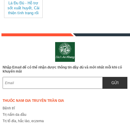
Lá Đu Đủ - Hỗ trợ
sốt xuất huyết, Cải
thiện tình trạng rối
loạn kinh nguyệt, Hỗ
trợ các vấn đề về da
BAK834
Nhập Email để có thể nhận được thông tin đầy đủ và mới nhất mỗi khi có
khuyến mãi
GỬI
THUỐC NAM GIA TRUYỀN TRẦN GIA
Bệnh trĩ
Trị nấm da đầu
Trị tổ đỉa, hắc lào, eczema