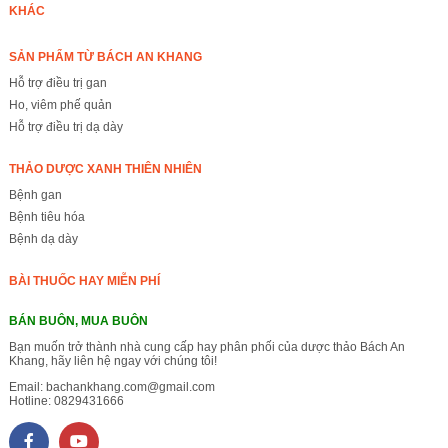
KHÁC
SẢN PHẨM TỪ BÁCH AN KHANG
Hỗ trợ điều trị gan
Ho, viêm phế quản
Hỗ trợ điều trị dạ dày
THẢO DƯỢC XANH THIÊN NHIÊN
Bệnh gan
Bệnh tiêu hóa
Bệnh dạ dày
BÀI THUỐC HAY MIỄN PHÍ
BÁN BUÔN, MUA BUÔN
Bạn muốn trở thành nhà cung cấp hay phân phối của dược thảo Bách An
Khang, hãy liên hệ ngay với chúng tôi!
Email:
bachankhang.com@gmail.com
Hotline:
0829431666