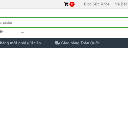
Blog Sức Khỏe
Về Bác
0
iến
…
hàng mới phải gửi tiền
Giao hàng Toàn Quốc