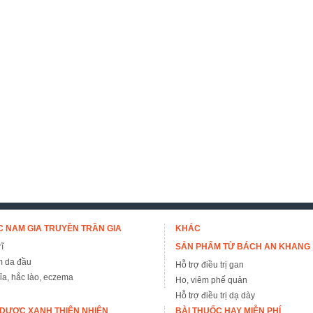
 NAM GIA TRUYỀN TRẦN GIA
KHÁC
ĩ
SẢN PHẨM TỪ BÁCH AN KHANG
m da đầu
Hỗ trợ điều trị gan
đỉa, hắc lào, eczema
Ho, viêm phế quản
Hỗ trợ điều trị dạ dày
DƯỢC XANH THIÊN NHIÊN
BÀI THUỐC HAY MIỄN PHÍ