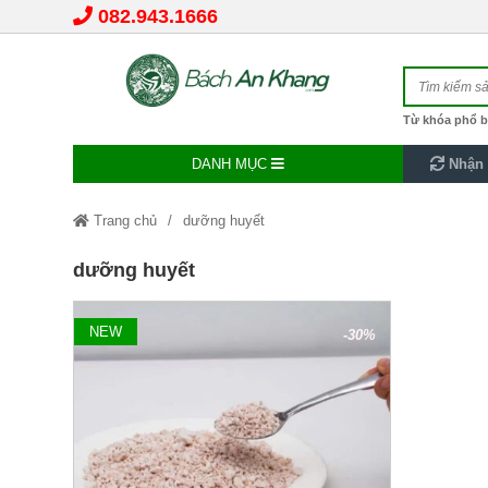
082.943.1666
Từ khóa phổ b
DANH MỤC
Nhận 
Trang chủ
dưỡng huyết
dưỡng huyết
NEW
-30%