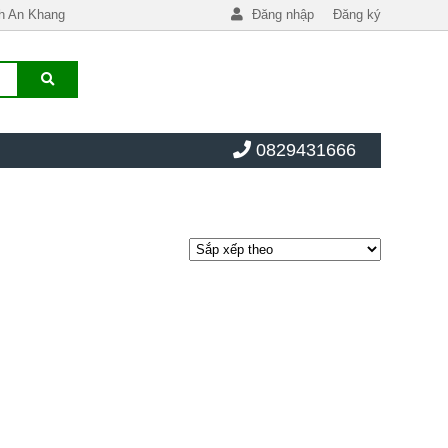
h An Khang
Đăng nhập
Đăng ký
0829431666