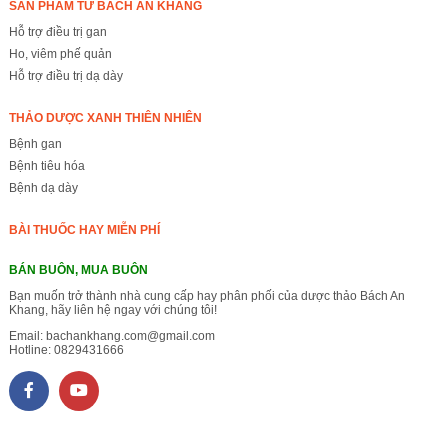
SẢN PHẨM TỪ BÁCH AN KHANG
Hỗ trợ điều trị gan
Ho, viêm phế quản
Hỗ trợ điều trị dạ dày
THẢO DƯỢC XANH THIÊN NHIÊN
Bệnh gan
Bệnh tiêu hóa
Bệnh dạ dày
BÀI THUỐC HAY MIỄN PHÍ
BÁN BUÔN, MUA BUÔN
Bạn muốn trở thành nhà cung cấp hay phân phối của dược thảo Bách An
Khang, hãy liên hệ ngay với chúng tôi!
Email:
bachankhang.com@gmail.com
Hotline:
0829431666