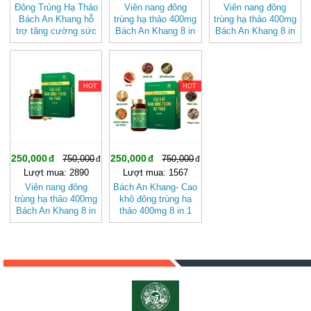
Đông Trùng Hạ Thảo
Viên nang đông
Viên nang đông
Bách An Khang hỗ
trùng hạ thảo 400mg
trùng hạ thảo 400mg
trợ tăng cường sức
Bách An Khang 8 in
Bách An Khang 8 in
khỏe, giảm mệt mỏi
1 đậm đặc gấp 10
1 đậm đặc gấp 10
(hộp 30 viên)
giúp tăng cường
giúp khoẻ từ bên
sức khoẻ toàn diện
trong
-66%
-66%
HOT
HOT
250,000
250,000
750,000
750,000
Lượt mua: 2890
Lượt mua: 1567
Viên nang đông
Bách An Khang- Cao
trùng hạ thảo 400mg
khô đông trùng hạ
Bách An Khang 8 in
thảo 400mg 8 in 1
1 đậm đặc gấp 10
đậm đặc gấp 10 giúp
giúp khoẻ từ bên
khoẻ từ bên trong
trong bảo vệ gia
giúp bảo vệ gia đình
đình bạn
bạn