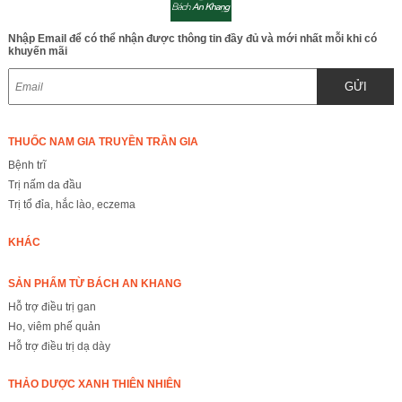
Nhập Email để có thể nhận được thông tin đầy đủ và mới nhất mỗi khi có
khuyến mãi
GỬI
THUỐC NAM GIA TRUYỀN TRẦN GIA
Bệnh trĩ
Trị nấm da đầu
Trị tổ đỉa, hắc lào, eczema
KHÁC
SẢN PHẨM TỪ BÁCH AN KHANG
Hỗ trợ điều trị gan
Ho, viêm phế quản
Hỗ trợ điều trị dạ dày
THẢO DƯỢC XANH THIÊN NHIÊN