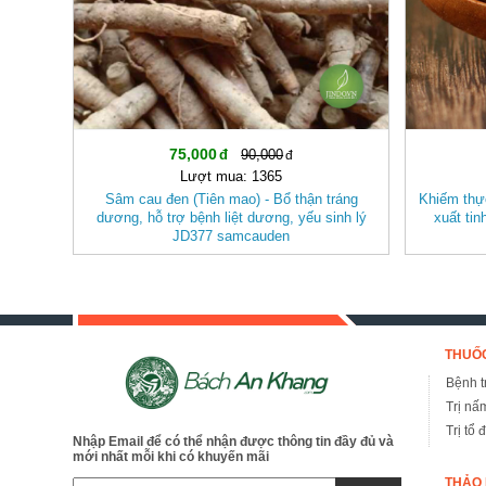
75,000
90,000
Lượt mua: 1365
Sâm cau đen (Tiên mao) - Bổ thận tráng
Khiếm thực
dương, hỗ trợ bệnh liệt dương, yếu sinh lý
xuất ti
JD377 samcauden
THUỐC
Bệnh tr
Trị nấ
Trị tổ 
Nhập Email để có thể nhận được thông tin đầy đủ và
mới nhất mỗi khi có khuyến mãi
THẢO 