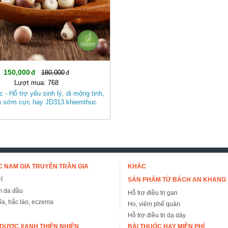
150,000
180,000
Lượt mua: 768
 - Hỗ trợ yếu sinh lý, di mộng tinh,
nh sớm cực hay JD313 khiemthuc
 NAM GIA TRUYỀN TRẦN GIA
KHÁC
ĩ
SẢN PHẨM TỪ BÁCH AN KHANG
m da đầu
Hỗ trợ điều trị gan
đỉa, hắc lào, eczema
Ho, viêm phế quản
Hỗ trợ điều trị dạ dày
DƯỢC XANH THIÊN NHIÊN
BÀI THUỐC HAY MIỄN PHÍ