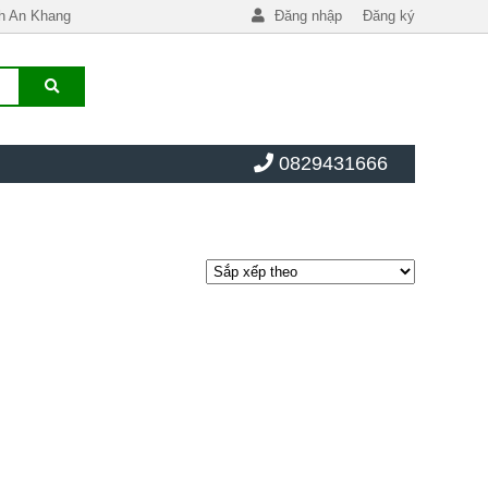
h An Khang
Đăng nhập
Đăng ký
0829431666