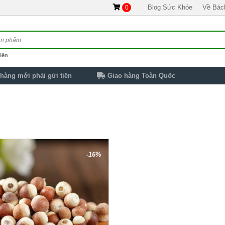
Blog Sức Khỏe
Về Bác
0
iến
…
hàng mới phải gửi tiền
Giao hàng Toàn Quốc
-16%