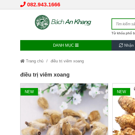
082.943.1666
Từ khóa phổ b
DANH MỤC
Nhận 
Trang chủ
điều trị viêm xoang
điều trị viêm xoang
NEW
NEW
-16%