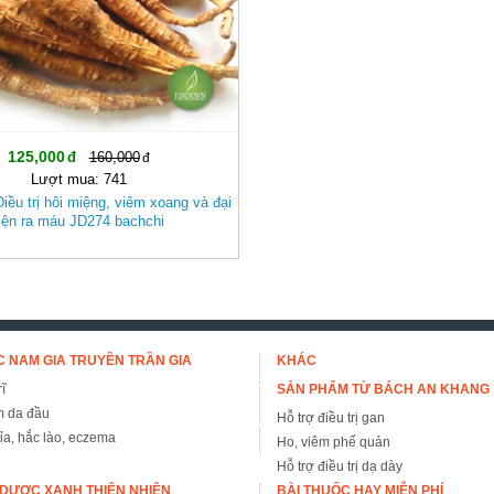
125,000
160,000
Lượt mua: 741
Điều trị hôi miệng, viêm xoang và đại
iện ra máu JD274 bachchi
 NAM GIA TRUYỀN TRẦN GIA
KHÁC
ĩ
SẢN PHẨM TỪ BÁCH AN KHANG
m da đầu
Hỗ trợ điều trị gan
đỉa, hắc lào, eczema
Ho, viêm phế quản
Hỗ trợ điều trị dạ dày
DƯỢC XANH THIÊN NHIÊN
BÀI THUỐC HAY MIỄN PHÍ