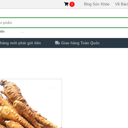
Blog Sức Khỏe
Về Bác
0
iến
…
hàng mới phải gửi tiền
Giao hàng Toàn Quốc
-21%