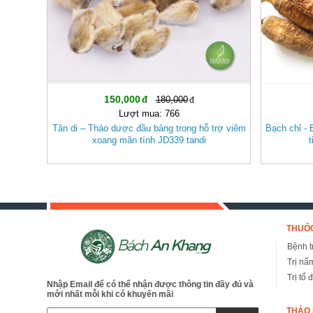
150,000
180,000
Lượt mua: 766
Tân di – Thảo dược đầu bảng trong hỗ trợ viêm
Bạch chỉ - 
xoang mãn tính JD339 tandi
t
THUỐC
Bệnh tr
Trị nấ
Trị tổ 
Nhập Email để có thể nhận được thông tin đầy đủ và
mới nhất mỗi khi có khuyến mãi
THẢO 