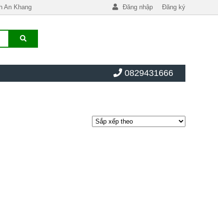
h An Khang
Đăng nhập
Đăng ký
0829431666