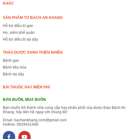
KHÁC
SẢN PHẨM TỪ BÁCH AN KHANG
Hỗ trợ điều trị gan
Ho, viêm phế quản
Hỗ trợ điều trị dạ dày
THẢO DƯỢC XANH THIÊN NHIÊN
Bệnh gan
Bệnh tiêu hóa
Bệnh dạ dày
BÀI THUỐC HAY MIỄN PHÍ
BÁN BUÔN, MUA BUÔN
Bạn muốn trở thành nhà cung cấp hay phân phối của dược thảo Bách An
Khang, hãy liên hệ ngay với chúng tôi!
Email:
bachankhang.com@gmail.com
Hotline:
0829431666