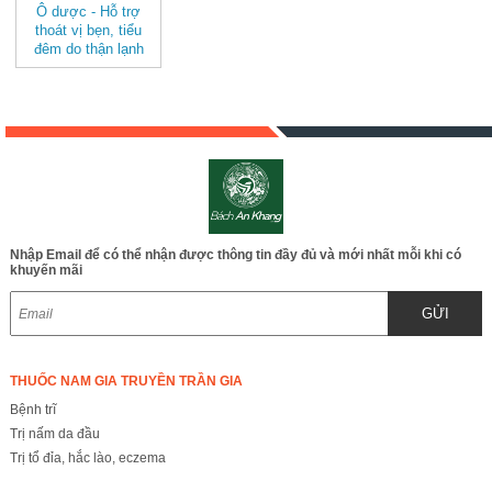
Ô dược - Hỗ trợ
thoát vị bẹn, tiểu
đêm do thận lạnh
JD328 oduoc
Nhập Email để có thể nhận được thông tin đầy đủ và mới nhất mỗi khi có
khuyến mãi
GỬI
THUỐC NAM GIA TRUYỀN TRẦN GIA
Bệnh trĩ
Trị nấm da đầu
Trị tổ đỉa, hắc lào, eczema