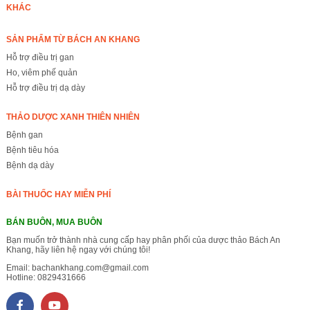
KHÁC
SẢN PHẨM TỪ BÁCH AN KHANG
Hỗ trợ điều trị gan
Ho, viêm phế quản
Hỗ trợ điều trị dạ dày
THẢO DƯỢC XANH THIÊN NHIÊN
Bệnh gan
Bệnh tiêu hóa
Bệnh dạ dày
BÀI THUỐC HAY MIỄN PHÍ
BÁN BUÔN, MUA BUÔN
Bạn muốn trở thành nhà cung cấp hay phân phối của dược thảo Bách An
Khang, hãy liên hệ ngay với chúng tôi!
Email:
bachankhang.com@gmail.com
Hotline:
0829431666