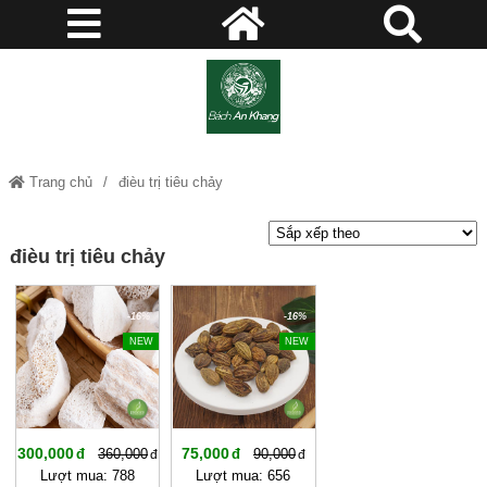
Trang chủ
đièu trị tiêu chảy
đièu trị tiêu chảy
-16%
-16%
NEW
NEW
300,000
75,000
360,000
90,000
Lượt mua: 788
Lượt mua: 656