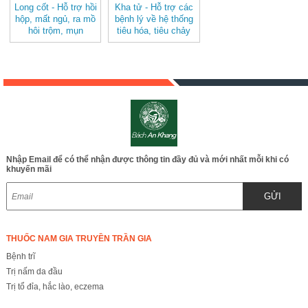
Long cốt - Hỗ trợ hồi
Kha tử - Hỗ trợ các
hộp, mất ngủ, ra mồ
bệnh lý về hệ thống
hôi trộm, mụn
tiêu hóa, tiêu chảy
nhọt…JD320 longcot
hoặc ho mạn tính
gây khàn giọng, hen
JD312 khatu
Nhập Email để có thể nhận được thông tin đầy đủ và mới nhất mỗi khi có
khuyến mãi
GỬI
THUỐC NAM GIA TRUYỀN TRẦN GIA
Bệnh trĩ
Trị nấm da đầu
Trị tổ đỉa, hắc lào, eczema