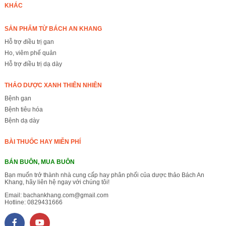
KHÁC
SẢN PHẨM TỪ BÁCH AN KHANG
Hỗ trợ điều trị gan
Ho, viêm phế quản
Hỗ trợ điều trị dạ dày
THẢO DƯỢC XANH THIÊN NHIÊN
Bệnh gan
Bệnh tiêu hóa
Bệnh dạ dày
BÀI THUỐC HAY MIỄN PHÍ
BÁN BUÔN, MUA BUÔN
Bạn muốn trở thành nhà cung cấp hay phân phối của dược thảo Bách An
Khang, hãy liên hệ ngay với chúng tôi!
Email:
bachankhang.com@gmail.com
Hotline:
0829431666