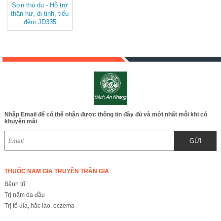
Sơn thù du - Hỗ trợ
thận hư, di tinh, tiểu
đêm JD335
sonthudu
Nhập Email để có thể nhận được thông tin đầy đủ và mới nhất mỗi khi có
khuyến mãi
GỬI
THUỐC NAM GIA TRUYỀN TRẦN GIA
Bệnh trĩ
Trị nấm da đầu
Trị tổ đỉa, hắc lào, eczema