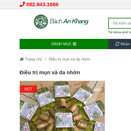
082.943.1666
Từ khóa phổ b
DANH MỤC
Nhận 
Trang chủ
Điều trị mụn và da nhờn
Điều trị mụn và da nhờn
HOT
-26%