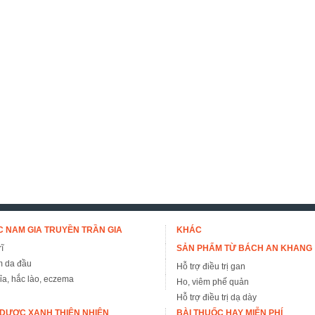
 NAM GIA TRUYỀN TRẦN GIA
KHÁC
ĩ
SẢN PHẨM TỪ BÁCH AN KHANG
m da đầu
Hỗ trợ điều trị gan
đỉa, hắc lào, eczema
Ho, viêm phế quản
Hỗ trợ điều trị dạ dày
DƯỢC XANH THIÊN NHIÊN
BÀI THUỐC HAY MIỄN PHÍ