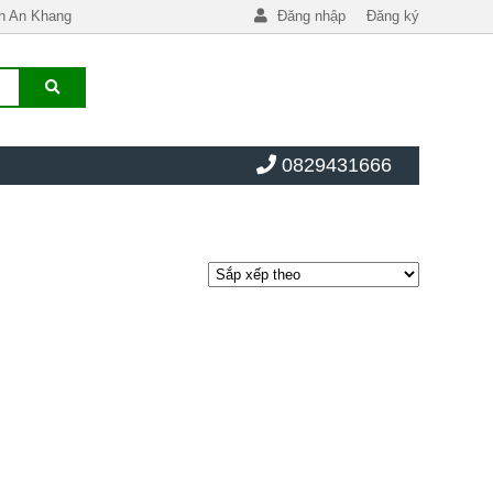
h An Khang
Đăng nhập
Đăng ký
0829431666