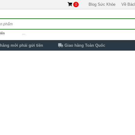
Blog Sức Khỏe
Về Bác
0
iến
…
hàng mới phải gửi tiền
Giao hàng Toàn Quốc