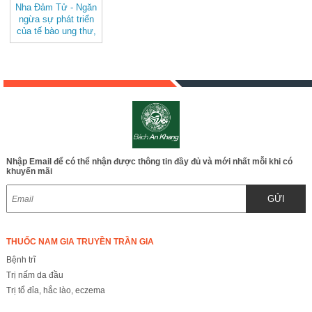
Nha Đảm Tử - Ngăn
ngừa sự phát triển
của tế bào ung thư,
phòng ngừa ung thư
di căn BAK813
Nhập Email để có thể nhận được thông tin đầy đủ và mới nhất mỗi khi có
khuyến mãi
GỬI
THUỐC NAM GIA TRUYỀN TRẦN GIA
Bệnh trĩ
Trị nấm da đầu
Trị tổ đỉa, hắc lào, eczema