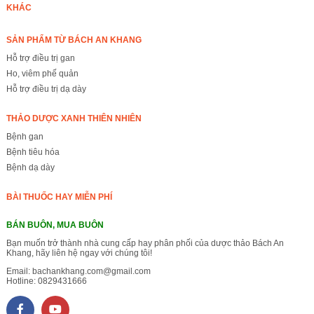
KHÁC
SẢN PHẨM TỪ BÁCH AN KHANG
Hỗ trợ điều trị gan
Ho, viêm phế quản
Hỗ trợ điều trị dạ dày
THẢO DƯỢC XANH THIÊN NHIÊN
Bệnh gan
Bệnh tiêu hóa
Bệnh dạ dày
BÀI THUỐC HAY MIỄN PHÍ
BÁN BUÔN, MUA BUÔN
Bạn muốn trở thành nhà cung cấp hay phân phối của dược thảo Bách An
Khang, hãy liên hệ ngay với chúng tôi!
Email:
bachankhang.com@gmail.com
Hotline:
0829431666