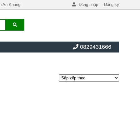
h An Khang
Đăng nhập
Đăng ký
0829431666