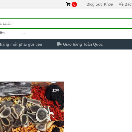
Blog Sức Khỏe
Về Bác
0
iến
…
hàng mới phải gửi tiền
Giao hàng Toàn Quốc
-11%