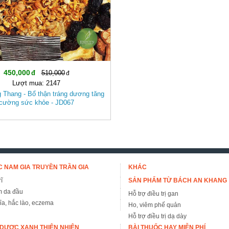
450,000
510,000
Lượt mua: 2147
 Thang - Bổ thận tráng dương tăng
cường sức khỏe - JD067
 NAM GIA TRUYỀN TRẦN GIA
KHÁC
ĩ
SẢN PHẨM TỪ BÁCH AN KHANG
m da đầu
Hỗ trợ điều trị gan
đỉa, hắc lào, eczema
Ho, viêm phế quản
Hỗ trợ điều trị dạ dày
DƯỢC XANH THIÊN NHIÊN
BÀI THUỐC HAY MIỄN PHÍ