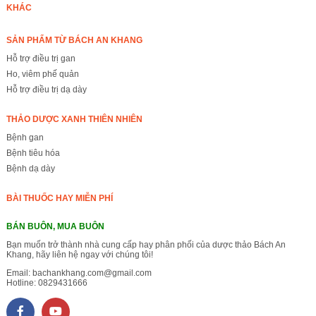
KHÁC
SẢN PHẨM TỪ BÁCH AN KHANG
Hỗ trợ điều trị gan
Ho, viêm phế quản
Hỗ trợ điều trị dạ dày
THẢO DƯỢC XANH THIÊN NHIÊN
Bệnh gan
Bệnh tiêu hóa
Bệnh dạ dày
BÀI THUỐC HAY MIỄN PHÍ
BÁN BUÔN, MUA BUÔN
Bạn muốn trở thành nhà cung cấp hay phân phối của dược thảo Bách An
Khang, hãy liên hệ ngay với chúng tôi!
Email:
bachankhang.com@gmail.com
Hotline:
0829431666