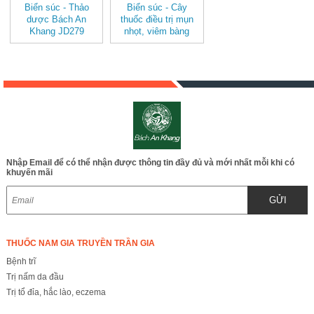
Biển súc - Thảo
Biển súc - Cây
dược Bách An
thuốc điều trị mụn
Khang JD279
nhọt, viêm bàng
biensuc
quang và sỏi thận
JD279 biensuc
Nhập Email để có thể nhận được thông tin đầy đủ và mới nhất mỗi khi có
khuyến mãi
GỬI
THUỐC NAM GIA TRUYỀN TRẦN GIA
Bệnh trĩ
Trị nấm da đầu
Trị tổ đỉa, hắc lào, eczema