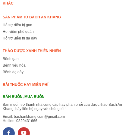
KHÁC
SẢN PHẨM TỪ BÁCH AN KHANG
Hỗ trợ điều trị gan
Ho, viêm phế quản
Hỗ trợ điều trị dạ dày
THẢO DƯỢC XANH THIÊN NHIÊN
Bệnh gan
Bệnh tiêu hóa
Bệnh dạ dày
BÀI THUỐC HAY MIỄN PHÍ
BÁN BUÔN, MUA BUÔN
Bạn muốn trở thành nhà cung cấp hay phân phối của dược thảo Bách An
Khang, hãy liên hệ ngay với chúng tôi!
Email:
bachankhang.com@gmail.com
Hotline:
0829431666