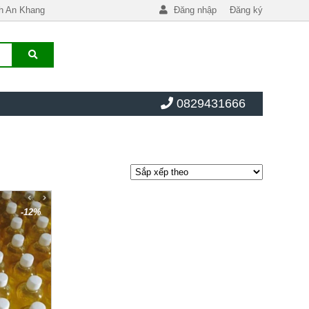
h An Khang
Đăng nhập
Đăng ký
0829431666
-12%