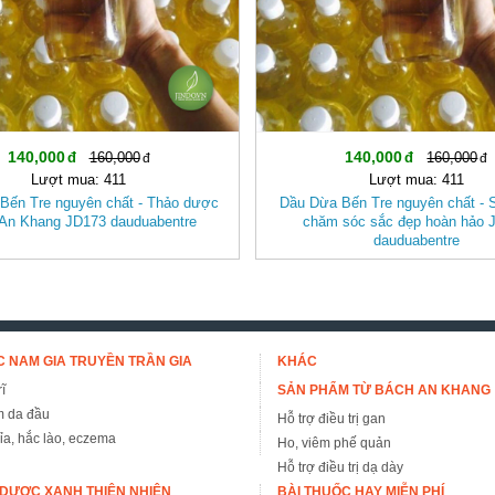
140,000
140,000
160,000
160,000
Lượt mua: 411
Lượt mua: 411
Bến Tre nguyên chất - Thảo dược
Dầu Dừa Bến Tre nguyên chất -
An Khang JD173 dauduabentre
chăm sóc sắc đẹp hoàn hảo 
dauduabentre
 NAM GIA TRUYỀN TRẦN GIA
KHÁC
ĩ
SẢN PHẨM TỪ BÁCH AN KHANG
m da đầu
Hỗ trợ điều trị gan
đỉa, hắc lào, eczema
Ho, viêm phế quản
Hỗ trợ điều trị dạ dày
DƯỢC XANH THIÊN NHIÊN
BÀI THUỐC HAY MIỄN PHÍ