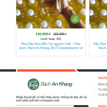
140,000
160,000
Lượt mua: 411
Mua Dầu Dừa Bến Tre nguyên chất - Thảo
Dầu Dừa 
dược Bách An Khang JD173 dauduabentre v2
Bách 
THUỐC
Bệnh tr
Trị nấ
Trị tổ 
Nhập Email để có thể nhận được thông tin đầy đủ và
mới nhất mỗi khi có khuyến mãi
THẢO 