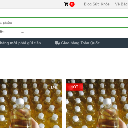
Blog Sức Khỏe
Về Bác
0
iến
…
hàng mới phải gửi tiền
Giao hàng Toàn Quốc
HOT
-12%