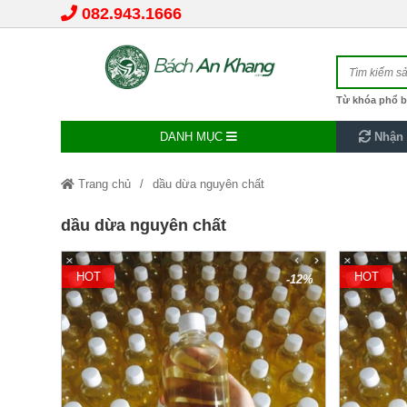
082.943.1666
Từ khóa phổ b
DANH MỤC
Nhận 
Trang chủ
dầu dừa nguyên chất
dầu dừa nguyên chất
HOT
HOT
-12%