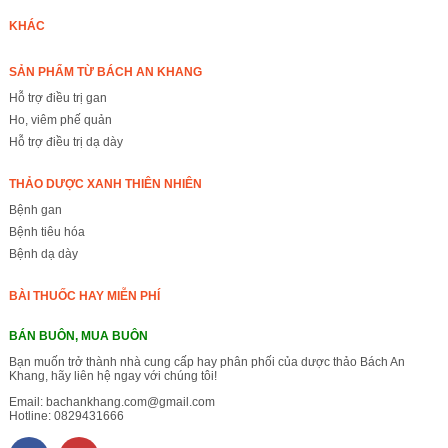
KHÁC
SẢN PHẨM TỪ BÁCH AN KHANG
Hỗ trợ điều trị gan
Ho, viêm phế quản
Hỗ trợ điều trị dạ dày
THẢO DƯỢC XANH THIÊN NHIÊN
Bệnh gan
Bệnh tiêu hóa
Bệnh dạ dày
BÀI THUỐC HAY MIỄN PHÍ
BÁN BUÔN, MUA BUÔN
Bạn muốn trở thành nhà cung cấp hay phân phối của dược thảo Bách An
Khang, hãy liên hệ ngay với chúng tôi!
Email:
bachankhang.com@gmail.com
Hotline:
0829431666