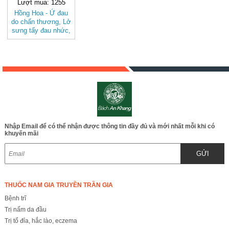
Lượt mua: 1255
Hồng Hoa - Ứ đau
do chấn thương, Lở
sưng tấy đau nhức,
Đau kinh, đau bụng
sau sanh BAK838
Nhập Email để có thể nhận được thông tin đầy đủ và mới nhất mỗi khi có
khuyến mãi
GỬI
THUỐC NAM GIA TRUYỀN TRẦN GIA
Bệnh trĩ
Trị nấm da đầu
Trị tổ đỉa, hắc lào, eczema