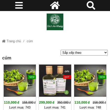
Trang chủ
cúm
cúm
-30%
-14%
-30%
NEW
HOT
NEW
110,000
299,000
110,000
158,000
350,000
158,000
Lượt mua: 743
Lượt mua: 741
Lượt mua: 748