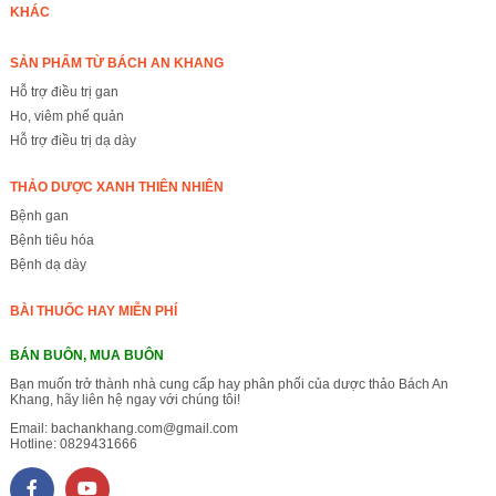
KHÁC
SẢN PHẨM TỪ BÁCH AN KHANG
Hỗ trợ điều trị gan
Ho, viêm phế quản
Hỗ trợ điều trị dạ dày
THẢO DƯỢC XANH THIÊN NHIÊN
Bệnh gan
Bệnh tiêu hóa
Bệnh dạ dày
BÀI THUỐC HAY MIỄN PHÍ
BÁN BUÔN, MUA BUÔN
Bạn muốn trở thành nhà cung cấp hay phân phối của dược thảo Bách An
Khang, hãy liên hệ ngay với chúng tôi!
Email:
bachankhang.com@gmail.com
Hotline:
0829431666