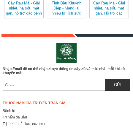
Cây Rau Má - Giải
Tinh Dầu Khuynh
Cây Rau Má - Giải
nhiệt, hạ sốt, mát
Diệp - Mang lại
nhiệt, hạ sốt, mát
gan, hỗ trợ các bệnh
nhiều lợi ích sức
gan, Hỗ trợ các
về đường tiêu hóa
khỏe cho trẻ sơ sinh
bệnh về đường tiêu
BAK822
và trẻ nhỏ, phòng và
hóa BAK822 Copy
điều trị các bệnh liên
quan đến đường hô
hấp JD229
tinhdaukhuynhdiep
Nhập Email để có thể nhận được thông tin đầy đủ và mới nhất mỗi khi có
khuyến mãi
GỬI
THUỐC NAM GIA TRUYỀN TRẦN GIA
Bệnh trĩ
Trị nấm da đầu
Trị tổ đỉa, hắc lào, eczema