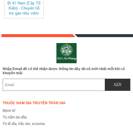
Bí Kì Nam (Cây Tổ
Kiến) - Chuyên hỗ
trợ gan như viêm
gan, suy gan, vàng
da, viêm thận cấp,
suy thận, tiểu tiện
khó khăn BAK819
Nhập Email để có thể nhận được thông tin đầy đủ và mới nhất mỗi khi có
khuyến mãi
GỬI
THUỐC NAM GIA TRUYỀN TRẦN GIA
Bệnh trĩ
Trị nấm da đầu
Trị tổ đỉa, hắc lào, eczema