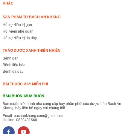
KHÁC
SẢN PHẨM TỪ BÁCH AN KHANG
Hỗ trợ điều trị gan
Ho, viêm phế quản
Hỗ trợ điều trị dạ dày
THẢO DƯỢC XANH THIÊN NHIÊN
Bệnh gan
Bệnh tiêu hóa
Bệnh dạ dày
BÀI THUỐC HAY MIỄN PHÍ
BÁN BUÔN, MUA BUÔN
Bạn muốn trở thành nhà cung cấp hay phân phối của dược thảo Bách An
Khang, hãy liên hệ ngay với chúng tôi!
Email:
bachankhang.com@gmail.com
Hotline:
0829431666