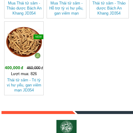
Mua Thái tử sâm -
Mua Thái tử sâm -
Thái tử sâm - Thảo
Thảo dược Bách An
Hỗ trợ tỳ vị hư yếu,
dược Bách An
Khang JD354
gan viêm mạn
Khang JD354
thaitusam v2
JD354 thaitusam v2
thaitusam
-13%
NEW
400,000
460,000
Lượt mua: 826
Thái tử sâm - Trị tỳ
vị hư yếu, gan viêm
mạn JD354
thaitusam