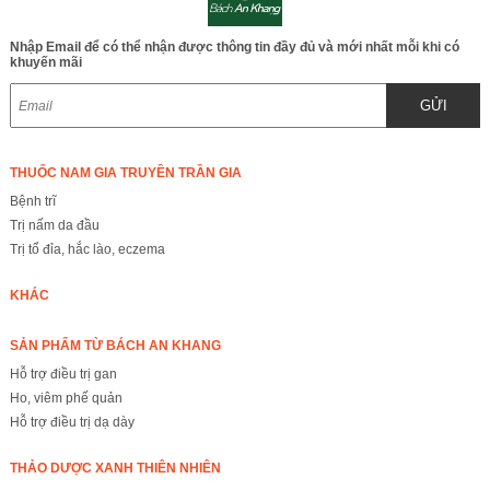
Nhập Email để có thể nhận được thông tin đầy đủ và mới nhất mỗi khi có
khuyến mãi
GỬI
THUỐC NAM GIA TRUYỀN TRẦN GIA
Bệnh trĩ
Trị nấm da đầu
Trị tổ đỉa, hắc lào, eczema
KHÁC
SẢN PHẨM TỪ BÁCH AN KHANG
Hỗ trợ điều trị gan
Ho, viêm phế quản
Hỗ trợ điều trị dạ dày
THẢO DƯỢC XANH THIÊN NHIÊN