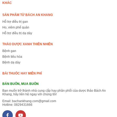
KHÁC
SẢN PHẨM TỪ BÁCH AN KHANG
Hỗ trợ điều trị gan
Ho, viêm phế quản
Hỗ trợ điều trị dạ dày
THẢO DƯỢC XANH THIÊN NHIÊN
Bệnh gan
Bệnh tiêu hóa
Bệnh dạ dày
BÀI THUỐC HAY MIỄN PHÍ
BÁN BUÔN, MUA BUÔN
Bạn muốn trở thành nhà cung cấp hay phân phối của dược thảo Bách An
Khang, hãy liên hệ ngay với chúng tôi!
Email:
bachankhang.com@gmail.com
Hotline:
0829431666