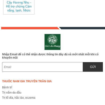
Cây Hương Nhu -
Hỗ trợ chứng Cảm
nắng, lạnh, Nhức
đầu, hỗ trợ chứng
hôi miệng, ngăn rụng
tóc BAK803
Nhập Email để có thể nhận được thông tin đầy đủ và mới nhất mỗi khi có
khuyến mãi
GỬI
THUỐC NAM GIA TRUYỀN TRẦN GIA
Bệnh trĩ
Trị nấm da đầu
Trị tổ đỉa, hắc lào, eczema