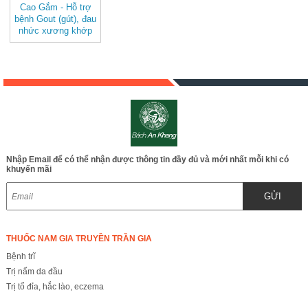
Cao Gắm - Hỗ trợ
bệnh Gout (gút), đau
nhức xương khớp
JD123 caogam
Nhập Email để có thể nhận được thông tin đầy đủ và mới nhất mỗi khi có
khuyến mãi
GỬI
THUỐC NAM GIA TRUYỀN TRẦN GIA
Bệnh trĩ
Trị nấm da đầu
Trị tổ đỉa, hắc lào, eczema