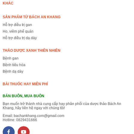
KHÁC
SẢN PHẨM TỪ BÁCH AN KHANG
Hỗ trợ điều trị gan
Ho, viêm phế quản
Hỗ trợ điều trị dạ dày
THẢO DƯỢC XANH THIÊN NHIÊN
Bệnh gan
Bệnh tiêu hóa
Bệnh dạ dày
BÀI THUỐC HAY MIỄN PHÍ
BÁN BUÔN, MUA BUÔN
Bạn muốn trở thành nhà cung cấp hay phân phối của dược thảo Bách An
Khang, hãy liên hệ ngay với chúng tôi!
Email:
bachankhang.com@gmail.com
Hotline:
0829431666