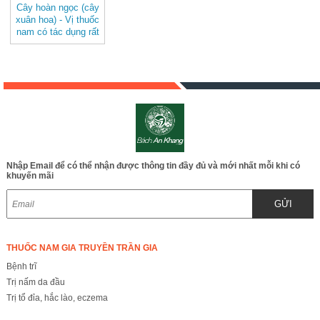
Cây hoàn ngọc (cây
xuân hoa) - Vị thuốc
nam có tác dụng rất
tốt cho bệnh nhân
ung thư, và tốt cho
hệ tiêu hóa JD294
cayhoanngoc
Nhập Email để có thể nhận được thông tin đầy đủ và mới nhất mỗi khi có
khuyến mãi
GỬI
THUỐC NAM GIA TRUYỀN TRẦN GIA
Bệnh trĩ
Trị nấm da đầu
Trị tổ đỉa, hắc lào, eczema