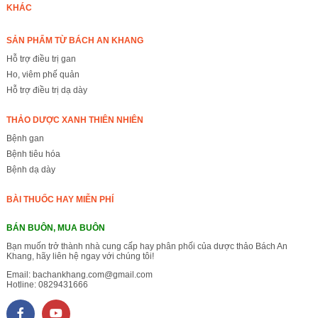
KHÁC
SẢN PHẨM TỪ BÁCH AN KHANG
Hỗ trợ điều trị gan
Ho, viêm phế quản
Hỗ trợ điều trị dạ dày
THẢO DƯỢC XANH THIÊN NHIÊN
Bệnh gan
Bệnh tiêu hóa
Bệnh dạ dày
BÀI THUỐC HAY MIỄN PHÍ
BÁN BUÔN, MUA BUÔN
Bạn muốn trở thành nhà cung cấp hay phân phối của dược thảo Bách An
Khang, hãy liên hệ ngay với chúng tôi!
Email:
bachankhang.com@gmail.com
Hotline:
0829431666