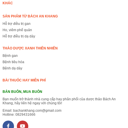
KHÁC
SẢN PHẨM TỪ BÁCH AN KHANG
Hỗ trợ điều trị gan
Ho, viêm phế quản
Hỗ trợ điều trị dạ dày
THẢO DƯỢC XANH THIÊN NHIÊN
Bệnh gan
Bệnh tiêu hóa
Bệnh dạ dày
BÀI THUỐC HAY MIỄN PHÍ
BÁN BUÔN, MUA BUÔN
Bạn muốn trở thành nhà cung cấp hay phân phối của dược thảo Bách An
Khang, hãy liên hệ ngay với chúng tôi!
Email:
bachankhang.com@gmail.com
Hotline:
0829431666