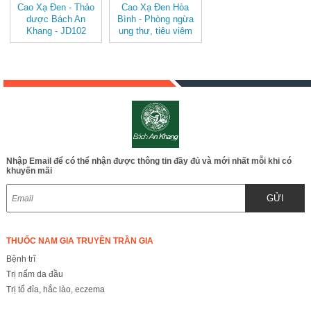
Cao Xạ Đen - Thảo
Cao Xạ Đen Hòa
dược Bách An
Bình - Phòng ngừa
Khang - JD102
ung thư, tiêu viêm
giải độc JD102
Nhập Email để có thể nhận được thông tin đầy đủ và mới nhất mỗi khi có
khuyến mãi
GỬI
THUỐC NAM GIA TRUYỀN TRẦN GIA
Bệnh trĩ
Trị nấm da đầu
Trị tổ đỉa, hắc lào, eczema