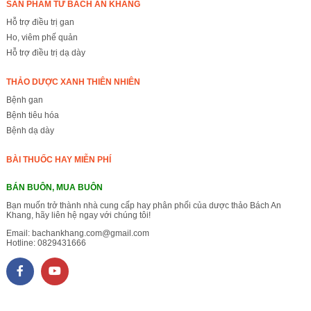
SẢN PHẨM TỪ BÁCH AN KHANG
Hỗ trợ điều trị gan
Ho, viêm phế quản
Hỗ trợ điều trị dạ dày
THẢO DƯỢC XANH THIÊN NHIÊN
Bệnh gan
Bệnh tiêu hóa
Bệnh dạ dày
BÀI THUỐC HAY MIỄN PHÍ
BÁN BUÔN, MUA BUÔN
Bạn muốn trở thành nhà cung cấp hay phân phối của dược thảo Bách An
Khang, hãy liên hệ ngay với chúng tôi!
Email:
bachankhang.com@gmail.com
Hotline:
0829431666