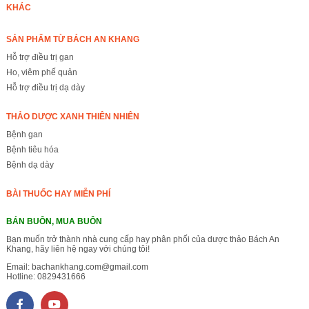
KHÁC
SẢN PHẨM TỪ BÁCH AN KHANG
Hỗ trợ điều trị gan
Ho, viêm phế quản
Hỗ trợ điều trị dạ dày
THẢO DƯỢC XANH THIÊN NHIÊN
Bệnh gan
Bệnh tiêu hóa
Bệnh dạ dày
BÀI THUỐC HAY MIỄN PHÍ
BÁN BUÔN, MUA BUÔN
Bạn muốn trở thành nhà cung cấp hay phân phối của dược thảo Bách An
Khang, hãy liên hệ ngay với chúng tôi!
Email:
bachankhang.com@gmail.com
Hotline:
0829431666