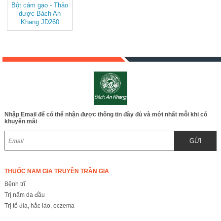
Bột cám gạo - Thảo
dược Bách An
Khang JD260
botcamgao
Nhập Email để có thể nhận được thông tin đầy đủ và mới nhất mỗi khi có
khuyến mãi
GỬI
THUỐC NAM GIA TRUYỀN TRẦN GIA
Bệnh trĩ
Trị nấm da đầu
Trị tổ đỉa, hắc lào, eczema