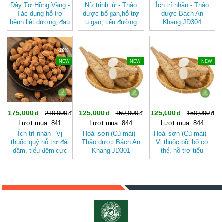
Dây Tơ Hồng Vàng -
Nữ trinh tử - Thảo
Ích trí nhân - Thảo
Tác dụng hỗ trợ
dược bổ gan,hỗ trợ
dược Bách An
bệnh liệt dương, đau
u gan, tiểu đường
Khang JD304
mỏi lưng gối, đi tiểu
nổi tiếng của người
ichtrinhan
rắt, di tinh ở nam
Trung Hoa JD368
giới BAK801
nutrinhtu
-16%
-16%
-16%
NEW
NEW
NEW
175,000
125,000
125,000
210,000
150,000
150,000
Lượt mua: 841
Lượt mua: 844
Lượt mua: 844
Ích trí nhân - Vị
Hoài sơn (Củ mài) -
Hoài sơn (Củ mài) -
thuốc quý hỗ trợ đái
Thảo dược Bách An
Vị thuốc bồi bổ cơ
dầm, tiểu đêm cực
Khang JD301
thể, hỗ trợ tiểu
hay JD304
hoaison
đường JD301
ichtrinhan
hoaison