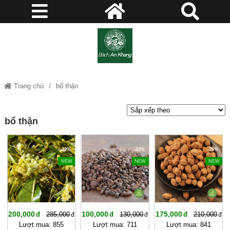
Trang chủ
bổ thận
bổ thận
-29%
-23%
-16%
NEW
NEW
NEW
200,000
100,000
175,000
285,000
130,000
210,000
Lượt mua: 855
Lượt mua: 711
Lượt mua: 841