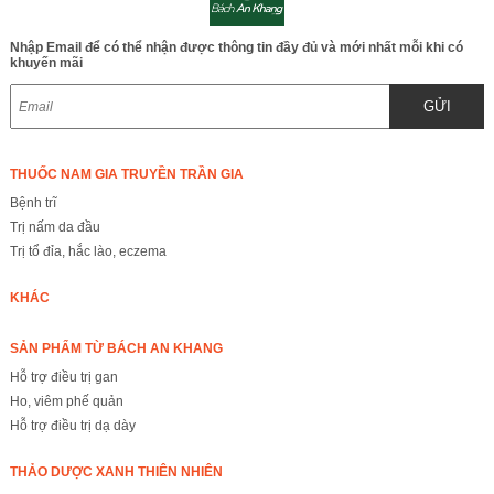
Nhập Email để có thể nhận được thông tin đầy đủ và mới nhất mỗi khi có
khuyến mãi
GỬI
THUỐC NAM GIA TRUYỀN TRẦN GIA
Bệnh trĩ
Trị nấm da đầu
Trị tổ đỉa, hắc lào, eczema
KHÁC
SẢN PHẨM TỪ BÁCH AN KHANG
Hỗ trợ điều trị gan
Ho, viêm phế quản
Hỗ trợ điều trị dạ dày
THẢO DƯỢC XANH THIÊN NHIÊN