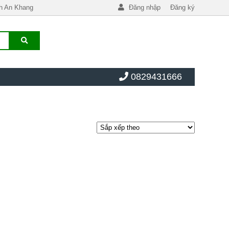
h An Khang
Đăng nhập
Đăng ký
0829431666