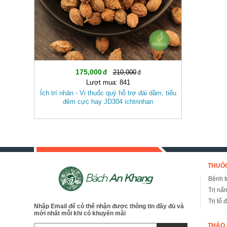
175,000
210,000
Lượt mua: 841
Ích trí nhân - Vị thuốc quý hỗ trợ đái dầm, tiểu
đêm cực hay JD304 ichtrinhan
THUỐC
Bệnh tr
Trị nấ
Trị tổ 
Nhập Email để có thể nhận được thông tin đầy đủ và
mới nhất mỗi khi có khuyến mãi
THẢO 