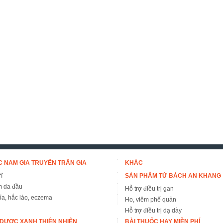
 NAM GIA TRUYỀN TRẦN GIA
KHÁC
ĩ
SẢN PHẨM TỪ BÁCH AN KHANG
m da đầu
Hỗ trợ điều trị gan
đỉa, hắc lào, eczema
Ho, viêm phế quản
Hỗ trợ điều trị dạ dày
DƯỢC XANH THIÊN NHIÊN
BÀI THUỐC HAY MIỄN PHÍ