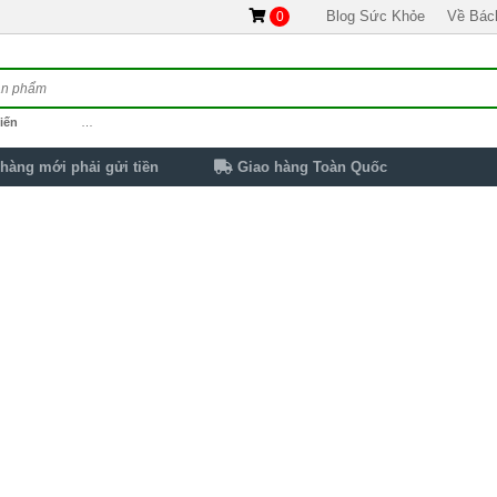
Blog Sức Khỏe
Về Bác
0
iến
…
hàng mới phải gửi tiền
Giao hàng Toàn Quốc