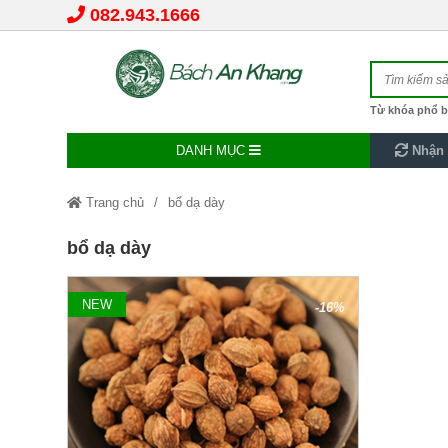
082.943.1666
Từ khóa phổ b
DANH MỤC
Nhận 
Trang chủ
bổ dạ dày
bổ dạ dày
NEW
-16%