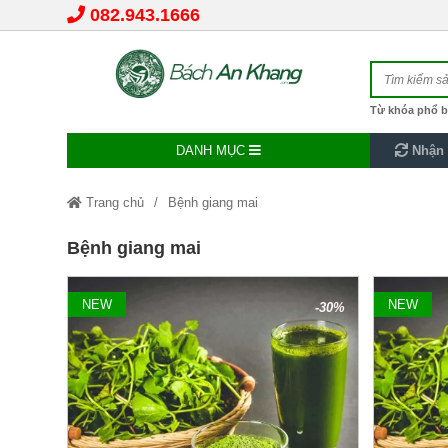
082.943.1666
Từ khóa phổ b
DANH MỤC
Nhận 
Trang chủ
Bệnh giang mai
Bệnh giang mai
NEW
NEW
-30%