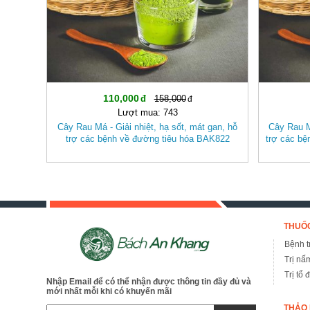
110,000
158,000
Lượt mua: 743
Cây Rau Má - Giải nhiệt, hạ sốt, mát gan, hỗ
Cây Rau Má
trợ các bệnh về đường tiêu hóa BAK822
trợ các b
THUỐC
Bệnh tr
Trị nấ
Trị tổ 
Nhập Email để có thể nhận được thông tin đầy đủ và
mới nhất mỗi khi có khuyến mãi
THẢO 