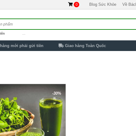
Blog Sức Khỏe
Về Bác
0
iến
…
hàng mới phải gửi tiền
Giao hàng Toàn Quốc
-30%