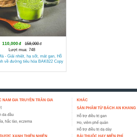
110,000
158,000
Lượt mua: 748
 - Giải nhiệt, hạ sốt, mát gan, Hỗ
ệnh về đường tiêu hóa BAK822 Copy
 NAM GIA TRUYỀN TRẦN GIA
KHÁC
ĩ
SẢN PHẨM TỪ BÁCH AN KHANG
m da đầu
Hỗ trợ điều trị gan
đỉa, hắc lào, eczema
Ho, viêm phế quản
Hỗ trợ điều trị dạ dày
DƯỢC XANH THIÊN NHIÊN
BÀI THUỐC HAY MIỄN PHÍ