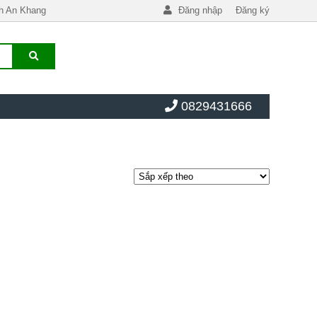
h An Khang
Đăng nhập
Đăng ký
0829431666