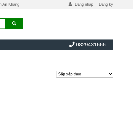
h An Khang
Đăng nhập
Đăng ký
0829431666