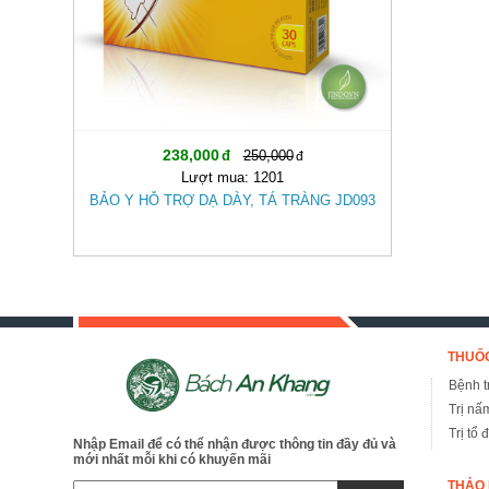
238,000
250,000
Lượt mua: 1201
BẢO Y HỖ TRỢ DẠ DÀY, TÁ TRÀNG JD093
THUỐC
Bệnh tr
Trị nấ
Trị tổ 
Nhập Email để có thể nhận được thông tin đầy đủ và
mới nhất mỗi khi có khuyến mãi
THẢO 