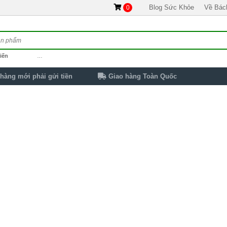
Blog Sức Khỏe
Về Bác
0
iến
…
hàng mới phải gửi tiền
Giao hàng Toàn Quốc