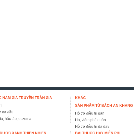
 NAM GIA TRUYỀN TRẦN GIA
KHÁC
ĩ
SẢN PHẨM TỪ BÁCH AN KHANG
m da đầu
Hỗ trợ điều trị gan
đỉa, hắc lào, eczema
Ho, viêm phế quản
Hỗ trợ điều trị dạ dày
DƯỢC XANH THIÊN NHIÊN
BÀI THUỐC HAY MIỄN PHÍ