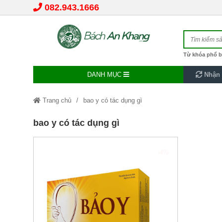
082.943.1666
Từ khóa phổ b
DANH MỤC
Nhận 
Trang chủ
bao y có tác dụng gì
bao y có tác dụng gì
-4%