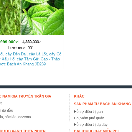
999,000
1,350,000
Lượt mua: 901
ôi, cây Dền Dai, cây Lá Lốt, cây Cỏ
 Xấu Hổ, cây Tầm Gửi Gạo - Thảo
ược Bách An Khang JD239
 NAM GIA TRUYỀN TRẦN GIA
KHÁC
ĩ
SẢN PHẨM TỪ BÁCH AN KHANG
m da đầu
Hỗ trợ điều trị gan
đỉa, hắc lào, eczema
Ho, viêm phế quản
Hỗ trợ điều trị dạ dày
DƯỢC XANH THIÊN NHIÊN
BÀI THUỐC HAY MIỄN PHÍ