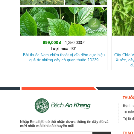
999,000
1,350,000
Lượt mua: 901
Bài thuốc Nam chữa thoát vị đĩa đệm cực hiệu
Cây Chìa V
quả từ những cây cỏ quen thuộc JD239
Xước, cây
d
THUỐC
Bệnh tr
Trị nấ
Trị tổ 
Nhập Email để có thể nhận được thông tin đầy đủ và
mới nhất mỗi khi có khuyến mãi
THẢO 