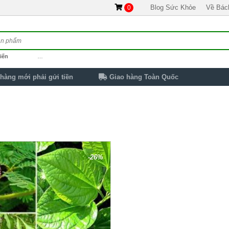
Blog Sức Khỏe
Về Bác
0
iến
…
hàng mới phải gửi tiền
Giao hàng Toàn Quốc
-26%