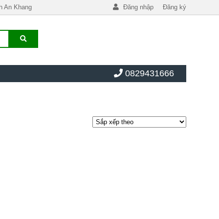
h An Khang
Đăng nhập
Đăng ký
0829431666