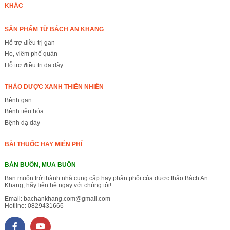
KHÁC
SẢN PHẨM TỪ BÁCH AN KHANG
Hỗ trợ điều trị gan
Ho, viêm phế quản
Hỗ trợ điều trị dạ dày
THẢO DƯỢC XANH THIÊN NHIÊN
Bệnh gan
Bệnh tiêu hóa
Bệnh dạ dày
BÀI THUỐC HAY MIỄN PHÍ
BÁN BUÔN, MUA BUÔN
Bạn muốn trở thành nhà cung cấp hay phân phối của dược thảo Bách An
Khang, hãy liên hệ ngay với chúng tôi!
Email:
bachankhang.com@gmail.com
Hotline:
0829431666