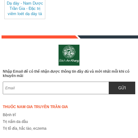
Dạ dày - Nam Dược
Trần Gia - Đặc trị
viêm loét dạ dày tá
tràng, trào ngược,
ăn không tiêu đầy
hơi JD240
Nhập Email để có thể nhận được thông tin đầy đủ và mới nhất mỗi khi có
khuyến mãi
GỬI
THUỐC NAM GIA TRUYỀN TRẦN GIA
Bệnh trĩ
Trị nấm da đầu
Trị tổ đỉa, hắc lào, eczema