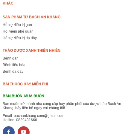
KHÁC
SẢN PHẨM TỪ BÁCH AN KHANG
Hỗ trợ điều trị gan
Ho, viêm phế quản
Hỗ trợ điều trị dạ dày
THẢO DƯỢC XANH THIÊN NHIÊN
Bệnh gan
Bệnh tiêu hóa
Bệnh dạ dày
BÀI THUỐC HAY MIỄN PHÍ
BÁN BUÔN, MUA BUÔN
Bạn muốn trở thành nhà cung cấp hay phân phối của dược thảo Bách An
Khang, hãy liên hệ ngay với chúng tôi!
Email:
bachankhang.com@gmail.com
Hotline:
0829431666