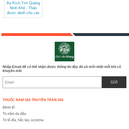
Ba Kích Tím Quảng
Ninh Khô - Thảo
dược dành cho các
quý ông JD074
Nhập Email để có thể nhận được thông tin đầy đủ và mới nhất mỗi khi có
khuyến mãi
GỬI
THUỐC NAM GIA TRUYỀN TRẦN GIA
Bệnh trĩ
Trị nấm da đầu
Trị tổ đỉa, hắc lào, eczema