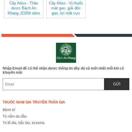
Cây Atiso - Thảo
Cây Atiso - Vị thuốc
dược Bách An
mát gan, giải độc
Khang JD269 atiso
gan, lợi mật cực
hay JD269 atiso
Nhập Email để có thể nhận được thông tin đầy đủ và mới nhất mỗi khi có
khuyến mãi
GỬI
THUỐC NAM GIA TRUYỀN TRẦN GIA
Bệnh trĩ
Trị nấm da đầu
Trị tổ đỉa, hắc lào, eczema