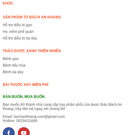
KHÁC
SẢN PHẨM TỪ BÁCH AN KHANG
Hỗ trợ điều trị gan
Ho, viêm phế quản
Hỗ trợ điều trị dạ dày
THẢO DƯỢC XANH THIÊN NHIÊN
Bệnh gan
Bệnh tiêu hóa
Bệnh dạ dày
BÀI THUỐC HAY MIỄN PHÍ
BÁN BUÔN, MUA BUÔN
Bạn muốn trở thành nhà cung cấp hay phân phối của dược thảo Bách An
Khang, hãy liên hệ ngay với chúng tôi!
Email:
bachankhang.com@gmail.com
Hotline:
0829431666