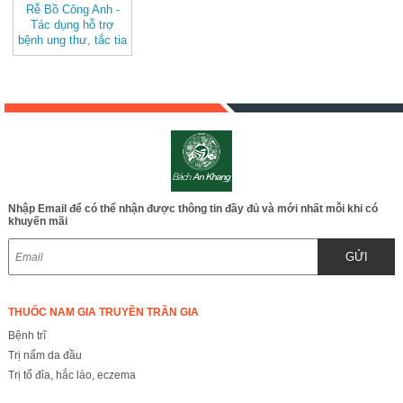
Rễ Bồ Công Anh -
Tác dụng hỗ trợ
bệnh ung thư, tắc tia
sữa, mát gan Thảo
dược Bách An
Khang BAK800
Nhập Email để có thể nhận được thông tin đầy đủ và mới nhất mỗi khi có
khuyến mãi
GỬI
THUỐC NAM GIA TRUYỀN TRẦN GIA
Bệnh trĩ
Trị nấm da đầu
Trị tổ đỉa, hắc lào, eczema