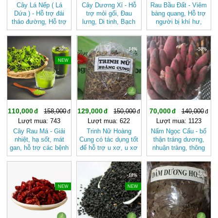
Cây Lá Nếp ( Lá
Cây Dương Xỉ - Hỗ
Rau Bầu Đất - Viêm
Dứa ) - Hỗ trợ đái
trợ mỏi gối, Đau
bàng quang, Hỗ trợ
tháo đường, Hỗ trợ
lưng, Di tinh, Bạch
người bị khí hư,
hệ thống thần kinh,
đới, Tiểu són do
bạch đới, kinh
Hỗ trợ người bị gàu
thận hư BAK828
nguyệt không đều
trên da đầu BAK830
rất tốt cho phụ nữ
-30%
-14%
-50%
BAK827
NEW
110,000
129,000
70,000
158,000
150,000
140,000
Lượt mua: 743
Lượt mua: 622
Lượt mua: 1123
Cây Rau Má - Giải
Trinh Nữ Hoàng
Nấm Ngọc Cẩu - bổ
nhiệt, hạ sốt, mát
Cung có tác dụng tốt
thận tráng dương,
gan, hỗ trợ các bệnh
để hỗ trợ u xơ, u xơ
nhuận tràng, thông
về đường tiêu hóa
tiền liệt tuyến, ung
tiểu JD033
BAK822
thư tử cung, viêm
namngoccau
loét dạ dày JD007 -
-13%
-18%
-21%
trinhnuhoangcung
NEW
NEW