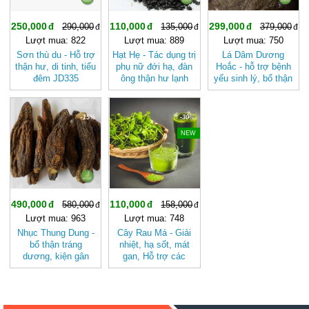
250,000
110,000
299,000
290,000
135,000
379,000
Lượt mua: 822
Lượt mua: 889
Lượt mua: 750
Sơn thù du - Hỗ trợ
Hạt Hẹ - Tác dụng trị
Lá Dâm Dương
thận hư, di tinh, tiểu
phụ nữ đới hạ, đàn
Hoắc - hỗ trợ bệnh
đêm JD335
ông thận hư lạnh
yếu sinh lý, bổ thận
sonthudu
JD298 hathe
tráng dương JD034
-15%
-30%
NEW
490,000
110,000
580,000
158,000
Lượt mua: 963
Lượt mua: 748
Nhục Thung Dung -
Cây Rau Má - Giải
bổ thận tráng
nhiệt, hạ sốt, mát
dương, kiện gân
gan, Hỗ trợ các
cốt, nhuận tràng,...
bệnh về đường tiêu
JD031
hóa BAK822 Copy